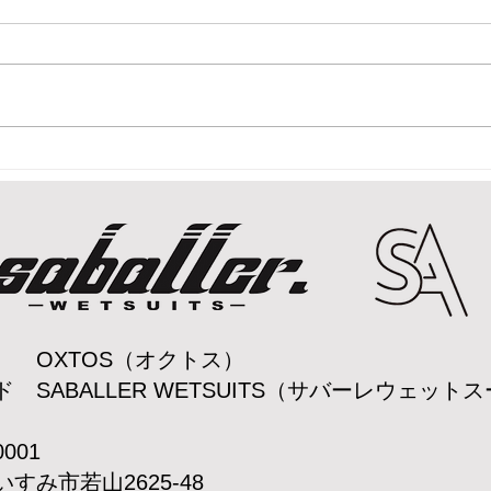
ざいます
新年明けましておめでとうござい
ます！！！ 今年も1着1着真心を
込めたウェットスーツを提供致し
ます！！！ 2025年もsaballer
wetsuitsを宜しくお願い致します
sab
🙇‍♂️🙇‍♂️🙇‍♂️
ロ公
OXTOS（オクトス）
ド SABALLER WETSUITS（サバーレウェット
-0001
すみ市若山2625-48