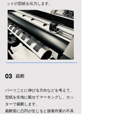
ットの型紙を出力
​します。
03
​裁断
パーツごとに伸びる方向などを考えて、
型紙を生地に載せてマーキングし、カッ
ターで
裁断します。
裁断面に凸凹が生じると接着作業の不具